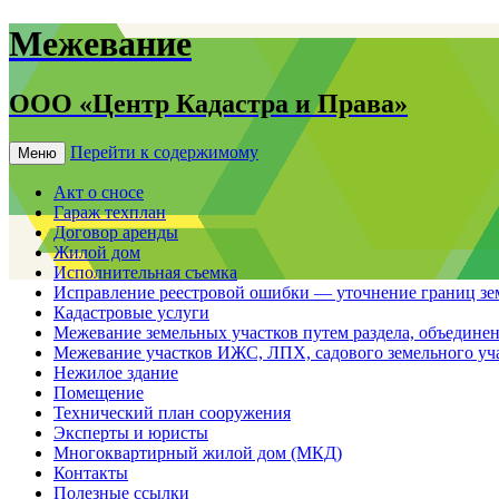
Межевание
ООО «Центр Кадастра и Права»
Перейти к содержимому
Меню
Акт о сносе
Гараж техплан
Договор аренды
Жилой дом
Исполнительная съемка
Исправление реестровой ошибки — уточнение границ зе
Кадастровые услуги
Межевание земельных участков путем раздела, объединен
Межевание участков ИЖС, ЛПХ, садового земельного уч
Нежилое здание
Помещение
Технический план сооружения
Эксперты и юристы
Многоквартирный жилой дом (МКД)
Контакты
Полезные ссылки