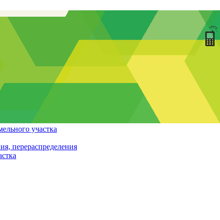
мельного участка
ия, перераспределения
астка