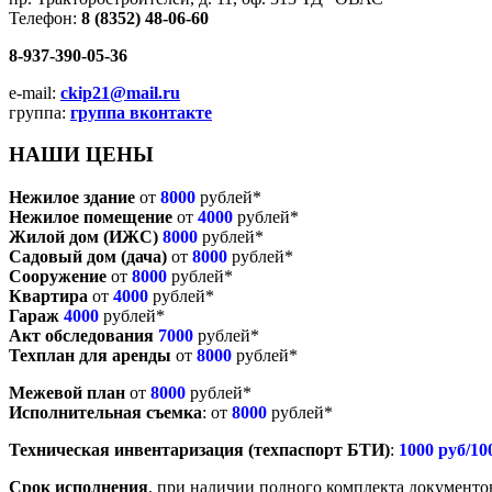
Телефон:
8 (8352) 48-06-60
8-937-390-05-36
e-mail:
ckip21@mail.ru
группа:
группа вконтакте
НАШИ ЦЕНЫ
Нежилое здание
от
8000
рублей*
Нежилое помещение
от
4000
рублей*
Жилой дом (ИЖС)
8000
рублей*
Садовый дом (дача)
от
8000
рублей*
Сооружение
от
8000
рублей*
Квартира
от
4000
рублей*
Гараж
4000
рублей*
Акт обследования
7000
рублей*
Техплан для аренды
от
8000
рублей*
Межевой план
от
8000
рублей*
Исполнительная съемка
: от
8000
рублей*
Техническая инвентаризация (техпаспорт БТИ)
:
1000 руб/10
Срок исполнения
, при наличии полного комплекта документов