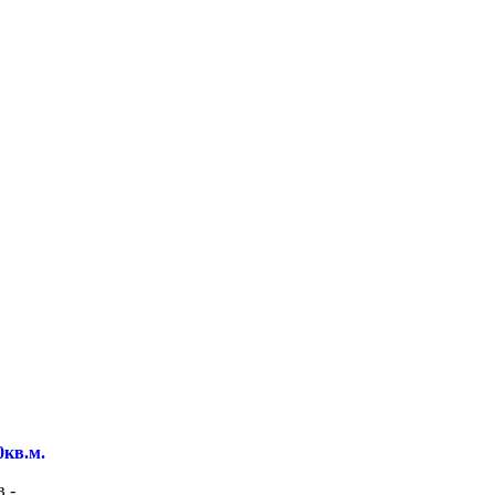
0кв.м.
 -